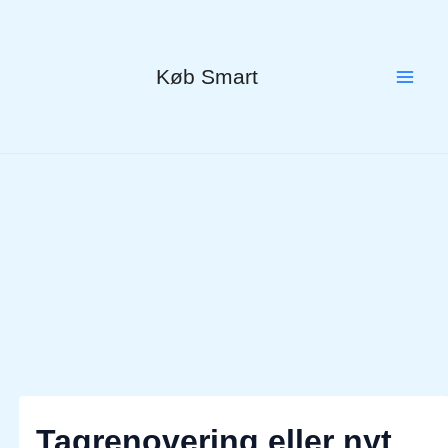
Gå
til
indholdet
Køb Smart
Tagrenovering eller nyt