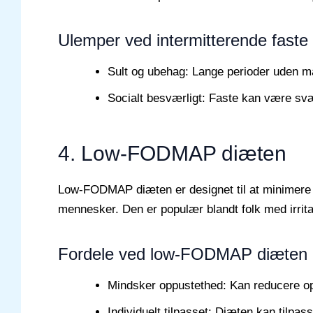
Ulemper ved intermitterende faste
Sult og ubehag: Lange perioder uden ma
Socialt besværligt: Faste kan være svæ
4. Low-FODMAP diæten
Low-FODMAP diæten er designet til at minimere v
mennesker. Den er populær blandt folk med irrit
Fordele ved low-FODMAP diæten
Mindsker oppustethed: Kan reducere o
Individuelt tilpasset: Diæten kan tilpas