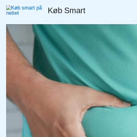
Gå
Køb Smart
til
indholdet