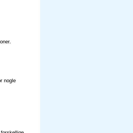
oner.
r nogle
forskellige