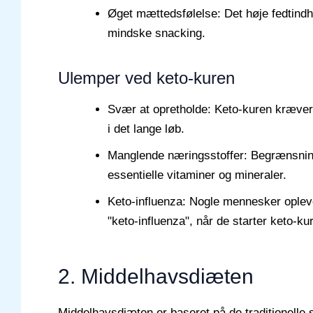
Øget mættedsfølelse: Det høje fedtindh
mindske snacking.
Ulemper ved keto-kuren
Svær at opretholde: Keto-kuren kræver 
i det lange løb.
Manglende næringsstoffer: Begrænsning
essentielle vitaminer og mineraler.
Keto-influenza: Nogle mennesker oplev
"keto-influenza", når de starter keto-ku
2. Middelhavsdiæten
Middelhavsdiæten er baseret på de traditionelle 