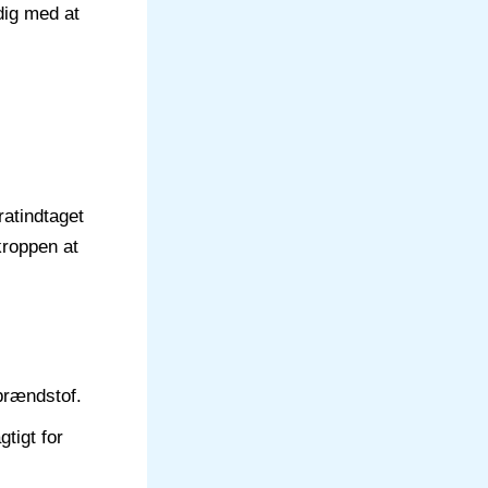
dig med at
ratindtaget
kroppen at
brændstof.
tigt for