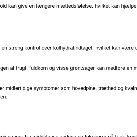
old kan give en længere mættedsfølelse, hvilket kan hjælpe
en streng kontrol over kulhydratindtaget, hvilket kan være 
en af frugt, fuldkorn og visse grøntsager kan medføre en 
er midlertidige symptomer som hovedpine, træthed og kvalm
ren.
spisevaner fra middelhavslandene og fokuserer på frisk frugt