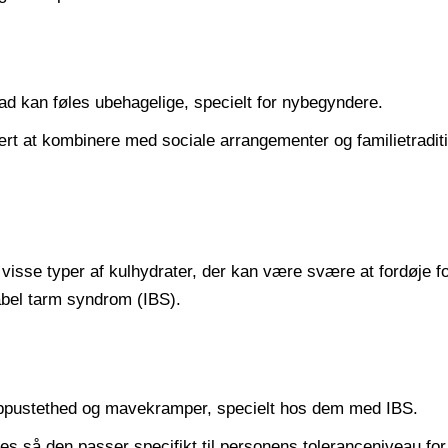
d kan føles ubehagelige, specielt for nybegyndere.
rt at kombinere med sociale arrangementer og familietraditi
isse typer af kulhydrater, der kan være svære at fordøje fo
abel tarm syndrom (IBS).
ppustethed og mavekramper, specielt hos dem med IBS.
ses så den passer specifikt til personens toleranceniveau for 