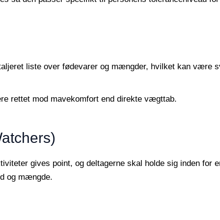
n
taljeret liste over fødevarer og mængder, hvilket kan være s
ere rettet mod mavekomfort end direkte vægttab.
atchers)
iteter gives point, og deltagerne skal holde sig inden for e
old og mængde.