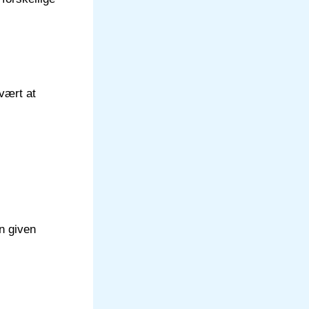
vært at
n given