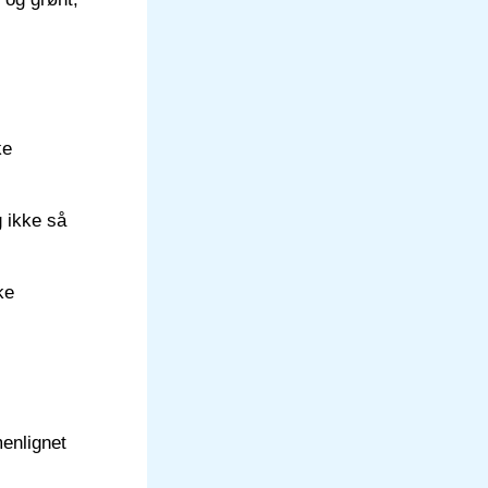
ke
g ikke så
ke
enlignet