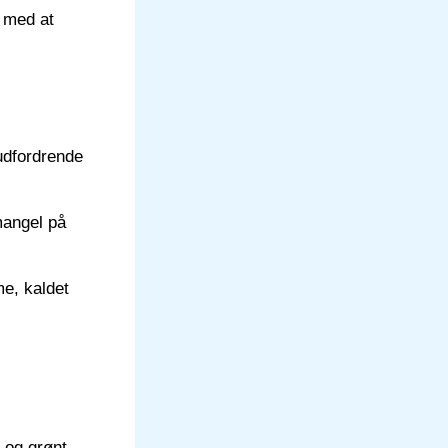
 med at
udfordrende
mangel på
e, kaldet
 og grønt,