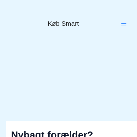
Gå
til
indholdet
Køb Smart
Nybagt forælder?